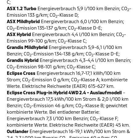
C;
ASX 1.2 Turbo
Energieverbrauch 5,9 l/100 km Benzin; CO
-
2
Emission 133 g/km; CO
-Klasse D;
2
ASX Mildhybrid
Energieverbrauch 6,0 l/100 km Benzin;
CO
-Emission 135-137 g/km; CO
-Klasse D-E;
2
2
ASX Hybrid
Energieverbrauch 4,4 l/100 km Benzin; CO
-
2
Emission 99-100 g/km; CO
-Klasse C;
2
Grandis Mildhybrid
Energieverbrauch 5,9-6,1 l/100 km
Benzin; CO
-Emission 134-138 g/km; CO
-Klasse D-E;
2
2
Grandis Hybrid
Energieverbrauch 4,3-4,4 l/100 km Benzin;
CO
-Emission 98-101 g/km; CO
-Klasse C;
2
2
Eclipse Cross
Energieverbrauch 16,7-17,1 kWh/100 km
Strom; CO
-Emission 0 g/km; CO
-Klasse A; kombinierte
2
2
Werte. Elektrische Reichweite (EAER) 615-627 km.
Eclipse Cross Plug-in Hybrid 4WD 2.4 - Auslaufmodell
-
Energieverbrauch 17,5 kWh/100 km Strom & 2,0 l/100 km
Benzin; CO
-Emission 46 g/km; CO
-Klasse B; gewichtet
2
2
kombinierte Werte. Bei entladener Batterie:
Energieverbrauch 7,3 l/100 km Benzin; CO
-Klasse F;
2
kombinierte Werte. Elektrische Reichweite (EAER) 45 km.
Outlander
Energieverbrauch 16-19,1 kWh/100 km Strom &
2,6-2,7 l/100 km Benzin; CO
-Emission 60 g/km; CO
-