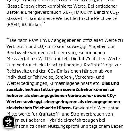
2
2
Klasse B; gewichtet kombinierte Werte. Bei entladener
Batterie: Energieverbrauch 6,8-7,1 l/100km Benzin; CO
-
2
Klasse E-F; kombinierte Werte. Elektrische Reichweite
**
(EAER) 83-85 km.
**
Die nach PKW-EnVKV angegebenen offiziellen Werte zu
Verbrauch und CO₂-Emission sowie ggf. Angaben zur
Reichweite wurden nach dem vorgeschriebenen
Messverfahren WLTP ermittelt. Die tatsächlichen Werte
zum Verbrauch elektrischer Energie / Kraftstoff, ggf. zur
Reichweite und den CO₂-Emissionen hängen ab von
individueller Fahrweise, Straßen-, Verkehrs- und
Wetterbedingungen, Klimaanlageneinsatz etc.
Dies und
zusätzliche Ausstattungen sowie Zubehör können zu
höheren als den angegebenen Verbrauchs- sowie CO₂-
Werten sowie ggf. einer geringeren als der angegebenen
elektrischen Reichweite führen.
Gewichtete Werte sind
Mittelwerte für Kraftstoff- und Stromverbrauch von
extern aufladbaren Hybridelektrofahrzeugen bei
durchschnittlichem Nutzungsprofil und täglichem Laden