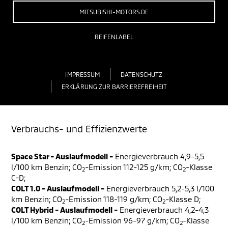
MITSUBISHI-MOTORS.DE
REIFENLABEL
IMPRESSUM
DATENSCHUTZ
ERKLÄRUNG ZUR BARRIEREFREIHEIT
Verbrauchs- und Effizienzwerte
Space Star - Auslaufmodell -
Energieverbrauch 4,9-5,5
l/100 km Benzin; CO
-Emission 112-125 g/km; CO
-Klasse
2
2
C-D;
COLT 1.0 - Auslaufmodell -
Energieverbrauch 5,2-5,3 l/100
km Benzin; CO
-Emission 118-119 g/km; CO
-Klasse D;
2
2
COLT Hybrid - Auslaufmodell -
Energieverbrauch 4,2-4,3
l/100 km Benzin; CO
-Emission 96-97 g/km; CO
-Klasse
2
2