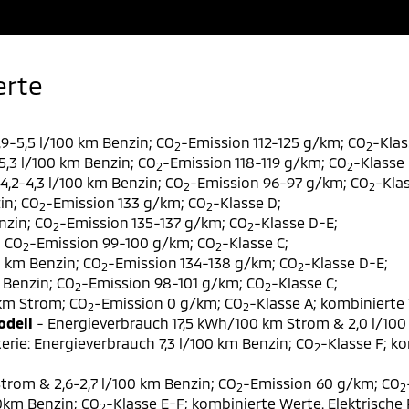
erte
9-5,5 l/100 km Benzin; CO
-Emission 112-125 g/km; CO
-Klas
2
2
,3 l/100 km Benzin; CO
-Emission 118-119 g/km; CO
-Klasse 
2
2
,2-4,3 l/100 km Benzin; CO
-Emission 96-97 g/km; CO
-Klas
2
2
in; CO
-Emission 133 g/km; CO
-Klasse D;
2
2
nzin; CO
-Emission 135-137 g/km; CO
-Klasse D-E;
2
2
; CO
-Emission 99-100 g/km; CO
-Klasse C;
2
2
0 km Benzin; CO
-Emission 134-138 g/km; CO
-Klasse D-E;
2
2
 Benzin; CO
-Emission 98-101 g/km; CO
-Klasse C;
2
2
 km Strom; CO
-Emission 0 g/km; CO
-Klasse A; kombinierte 
2
2
odell
- Energieverbrauch 17,5 kWh/100 km Strom & 2,0 l/100
erie: Energieverbrauch 7,3 l/100 km Benzin; CO
-Klasse F; k
2
trom & 2,6-2,7 l/100 km Benzin; CO
-Emission 60 g/km; CO
2
2
00km Benzin; CO
-Klasse E-F; kombinierte Werte. Elektrische
2