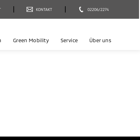
T
KONTAKT
02206/2274
n
Green Mobility
Service
Über uns