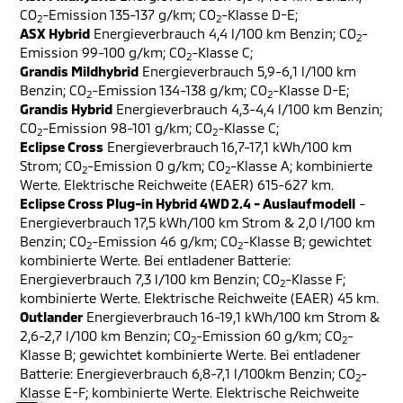
CO
-Emission 135-137 g/km; CO
-Klasse D-E;
2
2
ASX Hybrid
Energieverbrauch 4,4 l/100 km Benzin; CO
-
2
Emission 99-100 g/km; CO
-Klasse C;
2
Grandis Mildhybrid
Energieverbrauch 5,9-6,1 l/100 km
Benzin; CO
-Emission 134-138 g/km; CO
-Klasse D-E;
2
2
Grandis Hybrid
Energieverbrauch 4,3-4,4 l/100 km Benzin;
CO
-Emission 98-101 g/km; CO
-Klasse C;
2
2
Eclipse Cross
Energieverbrauch 16,7-17,1 kWh/100 km
Strom; CO
-Emission 0 g/km; CO
-Klasse A; kombinierte
2
2
Werte. Elektrische Reichweite (EAER) 615-627 km.
Eclipse Cross Plug-in Hybrid 4WD 2.4 - Auslaufmodell
-
Energieverbrauch 17,5 kWh/100 km Strom & 2,0 l/100 km
Benzin; CO
-Emission 46 g/km; CO
-Klasse B; gewichtet
2
2
kombinierte Werte. Bei entladener Batterie:
Energieverbrauch 7,3 l/100 km Benzin; CO
-Klasse F;
2
kombinierte Werte. Elektrische Reichweite (EAER) 45 km.
Outlander
Energieverbrauch 16-19,1 kWh/100 km Strom &
2,6-2,7 l/100 km Benzin; CO
-Emission 60 g/km; CO
-
2
2
Klasse B; gewichtet kombinierte Werte. Bei entladener
Batterie: Energieverbrauch 6,8-7,1 l/100km Benzin; CO
-
2
Klasse E-F; kombinierte Werte. Elektrische Reichweite