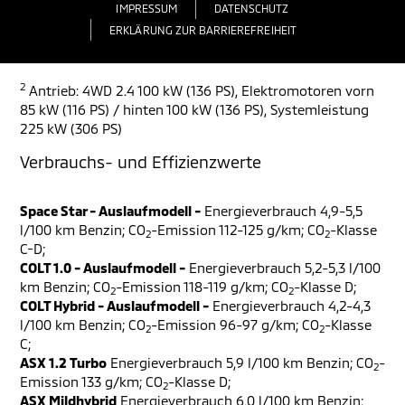
IMPRESSUM
DATENSCHUTZ
ERKLÄRUNG ZUR BARRIEREFREIHEIT
2
Antrieb: 4WD 2.4 100 kW (136 PS), Elektromotoren vorn
85 kW (116 PS) / hinten 100 kW (136 PS), Systemleistung
225 kW (306 PS)
Verbrauchs- und Effizienzwerte
Space Star - Auslaufmodell -
Energieverbrauch 4,9-5,5
l/100 km Benzin; CO
-Emission 112-125 g/km; CO
-Klasse
2
2
C-D;
COLT 1.0 - Auslaufmodell -
Energieverbrauch 5,2-5,3 l/100
km Benzin; CO
-Emission 118-119 g/km; CO
-Klasse D;
2
2
COLT Hybrid - Auslaufmodell -
Energieverbrauch 4,2-4,3
l/100 km Benzin; CO
-Emission 96-97 g/km; CO
-Klasse
2
2
C;
ASX 1.2 Turbo
Energieverbrauch 5,9 l/100 km Benzin; CO
-
2
Emission 133 g/km; CO
-Klasse D;
2
ASX Mildhybrid
Energieverbrauch 6,0 l/100 km Benzin;